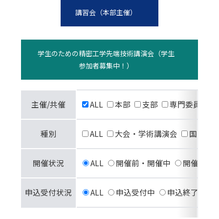
講習会（本部主催）
学生のための精密工学先端技術講演会（学生
参加者募集中！）
主催/共催
ALL
本部
支部
専門委員会
種別
ALL
大会・学術講演会
国際会
開催状況
ALL
開催前・開催中
開催終了
申込受付状況
ALL
申込受付中
申込終了