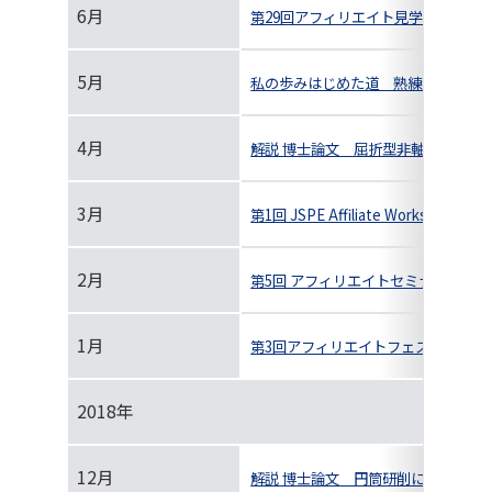
6月
第29回アフィリエイト見学会および
5月
私の歩みはじめた道 熟練者の加工ノ
4月
解説 博士論文 屈折型非軸対称光学
3月
第1回 JSPE Affiliate Works
2月
第5回 アフィリエイトセミナー開催報
1月
第3回アフィリエイトフェス＠大阪 実
2018年
12月
解説 博士論文 円筒研削における工