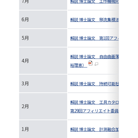
7月
解説 博士論文 工作機械向け高精密
6月
解説 博士論文 移流集積法による微
5月
解説 博士論文 第1回アフィリエイト
解説 博士論文 自由曲面薄板成形品
4月
裕理恵）
3月
解説 博士論文 持続可能社会シナリ
解説 博士論文 工具カタログからの
2月
第29回アフィリエイト委員会＆見学
1月
解説 博士論文 計測融合加工システ