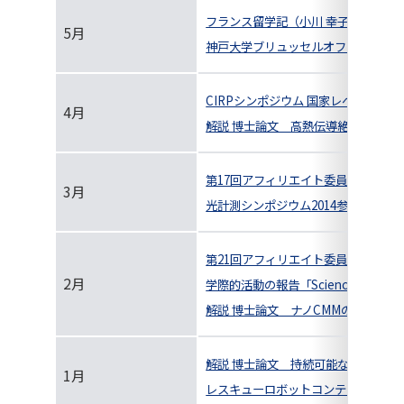
フランス留学記（小川 幸子）
5月
神戸大学ブリュッセルオフィスワーク
CIRPシンポジウム 国家レベルの産
4月
解説 博士論文 高熱伝導絶縁性材料
第17回アフィリエイト委員会の実施報
3月
光計測シンポジウム2014参加報告(
第21回アフィリエイト委員会・第14回
2月
学際的活動の報告「Science Talk
解説 博士論文 ナノCMMのための
解説 博士論文 持続可能な社会・も
1月
レスキューロボットコンテストとの併