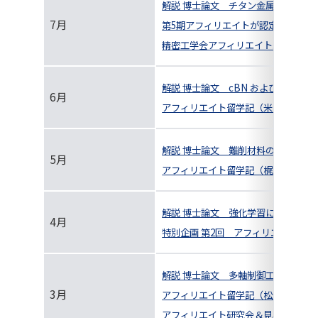
解説 博士論文 チタン金属の超精密
7月
第5期アフィリエイトが認定されまし
精密工学会アフィリエイト紹介
解説 博士論文 cBN およびコーテ
6月
アフィリエイト留学記（米陀 佳祐）
解説 博士論文 難削材料の楕円振動
5月
アフィリエイト留学記（梶原 優介）
解説 博士論文 強化学習によるマル
4月
特別企画 第2回 アフィリエイト座
解説 博士論文 多軸制御工作機械送
3月
アフィリエイト留学記（松浦 大輔）
アフィリエイト研究会＆見学会 in 神